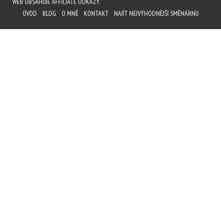
WEB OBSAHUJE AFFILIATE ODKAZY.
ÚVOD
BLOG
O MNĚ
KONTAKT
NAJÍT NEJVÝHODNĚJŠÍ SMĚNÁRNU