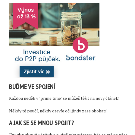
BUĎME VE SPOJENÍ
Každou neděli v "prime time" se můžeš těšit na nový článek!
Někdy tě poučí, někdy otevře oči, jindy zase obohatí.
A JAK SE SE MNOU SPOJIT?
Facebooková stránka
je ideálním místem, kde se mě na něco