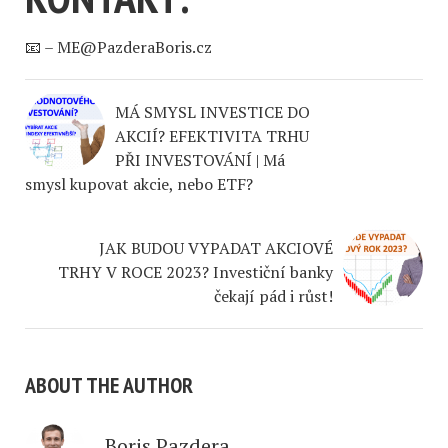
📧 –
ME@PazderaBoris.cz
MÁ SMYSL INVESTICE DO
AKCIÍ? EFEKTIVITA TRHU
PŘI INVESTOVÁNÍ | Má
smysl kupovat akcie, nebo ETF?
JAK BUDOU VYPADAT AKCIOVÉ
TRHY V ROCE 2023? Investiční banky
čekají pád i růst!
ABOUT THE AUTHOR
Boris Pazdera