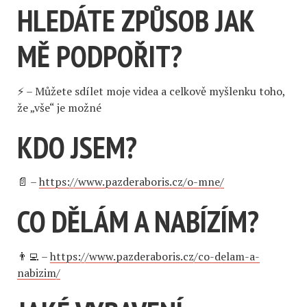
HLEDÁTE ZPŮSOB JAK
MĚ PODPOŘIT?
⚡️ – Můžete sdílet moje videa a celkově myšlenku toho,
že „vše“ je možné
KDO JSEM?
📄 –
https://www.pazderaboris.cz/o-mne/
CO DĚLÁM A NABÍZÍM?
👨‍💻 –
https://www.pazderaboris.cz/co-delam-a-
nabizim/