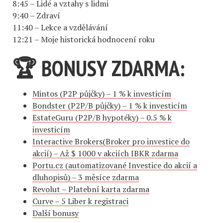
8:45 – Lidé a vztahy s lidmi
9:40 – Zdraví
11:40 – Lekce a vzdělávání
12:21 – Moje historická hodnocení roku
🏆 BONUSY ZDARMA:
Mintos (P2P půjčky) – 1 % k investicím
Bondster (P2P/B půjčky) – 1 % k investicím
EstateGuru (P2P/B hypotéky) – 0.5 % k
investicím
Interactive Brokers(Broker pro investice do
akcií) – Až $ 1000 v akciích IBKR zdarma
Portu.cz (automatizované Investice do akcií a
dluhopisů) – 3 měsíce zdarma
Revolut – Platební karta zdarma
Curve – 5 Liber k registraci
Další bonusy