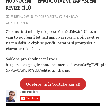
HODNOCENÍ | TÉMATA, OTÁZKY, ZAMYŠLENÍ,
REVIZE CÍLŮ
23 DUBNA, 2023
BY
BORIS PAZDERA
2 MIN READ
ADD COMMENT
Zhodnotit si minulý rok je extrémně důležité. Umožní
vám to popřemýšlet nad minulým rokem a připravit se
na ten další. Z chyb se poučit, ostatní si promyslet a
chovat se tak dále…
Šablona pro zhodnocení roku-
https://docs.google.com/document/d/1esma2rVgBWIbp
XkVuvOAdW98YGA/edit?usp=sharing
Odebírej můj Youtube kanál!