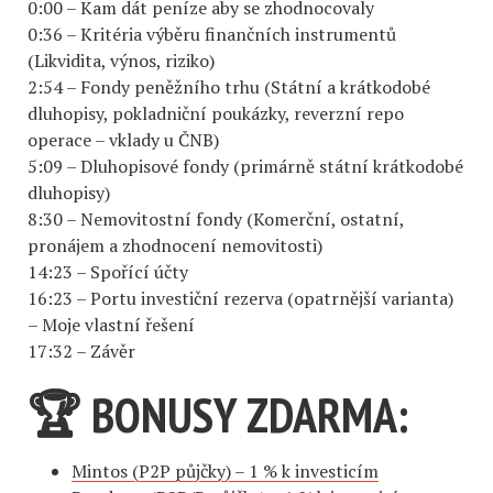
0:00 – Kam dát peníze aby se zhodnocovaly
0:36 – Kritéria výběru finančních instrumentů
(Likvidita, výnos, riziko)
2:54 – Fondy peněžního trhu (Státní a krátkodobé
dluhopisy, pokladniční poukázky, reverzní repo
operace – vklady u ČNB)
5:09 – Dluhopisové fondy (primárně státní krátkodobé
dluhopisy)
8:30 – Nemovitostní fondy (Komerční, ostatní,
pronájem a zhodnocení nemovitosti)
14:23 – Spořící účty
16:23 – Portu investiční rezerva (opatrnější varianta)
– Moje vlastní řešení
17:32 – Závěr
🏆 BONUSY ZDARMA:
Mintos (P2P půjčky) – 1 % k investicím