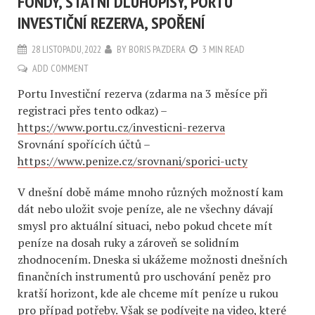
FONDY, STÁTNÍ DLUHOPISY, PORTU
INVESTIČNÍ REZERVA, SPOŘENÍ
28 LISTOPADU, 2022
BY
BORIS PAZDERA
3 MIN READ
ADD COMMENT
Portu Investiční rezerva (zdarma na 3 měsíce při
registraci přes tento odkaz) –
https://www.portu.cz/investicni-rezerva
Srovnání spořících účtů –
https://www.penize.cz/srovnani/sporici-ucty
V dnešní době máme mnoho různých možností kam
dát nebo uložit svoje peníze, ale ne všechny dávají
smysl pro aktuální situaci, nebo pokud chcete mít
peníze na dosah ruky a zároveň se solidním
zhodnocením. Dneska si ukážeme možnosti dnešních
finančních instrumentů pro uschování peněz pro
kratší horizont, kde ale chceme mít peníze u rukou
pro případ potřeby. Však se podívejte na video, které