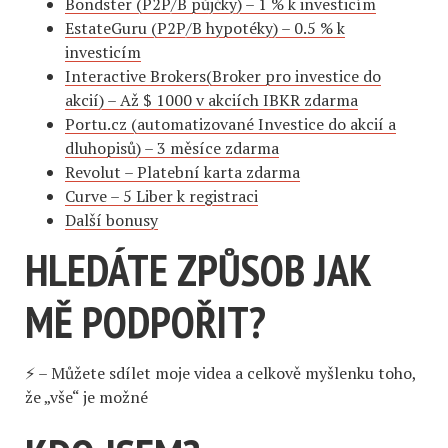
Bondster (P2P/B půjčky) – 1 % k investicím
EstateGuru (P2P/B hypotéky) – 0.5 % k
investicím
Interactive Brokers(Broker pro investice do
akcií) – Až $ 1000 v akciích IBKR zdarma
Portu.cz (automatizované Investice do akcií a
dluhopisů) – 3 měsíce zdarma
Revolut – Platební karta zdarma
Curve – 5 Liber k registraci
Další bonusy
HLEDÁTE ZPŮSOB JAK
MĚ PODPOŘIT?
⚡️ – Můžete sdílet moje videa a celkově myšlenku toho,
že „vše“ je možné