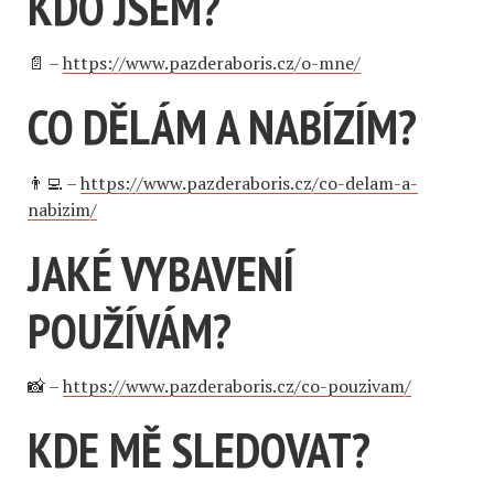
KDO JSEM?
📄 –
https://www.pazderaboris.cz/o-mne/
CO DĚLÁM A NABÍZÍM?
👨‍💻 –
https://www.pazderaboris.cz/co-delam-a-
nabizim/
JAKÉ VYBAVENÍ
POUŽÍVÁM?
📸 –
https://www.pazderaboris.cz/co-pouzivam/
KDE MĚ SLEDOVAT?