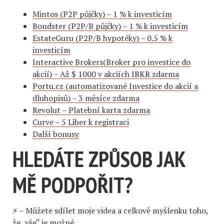
Mintos (P2P půjčky) – 1 % k investicím
Bondster (P2P/B půjčky) – 1 % k investicím
EstateGuru (P2P/B hypotéky) – 0.5 % k
investicím
Interactive Brokers(Broker pro investice do
akcií) – Až $ 1000 v akciích IBKR zdarma
Portu.cz (automatizované Investice do akcií a
dluhopisů) – 3 měsíce zdarma
Revolut – Platební karta zdarma
Curve – 5 Liber k registraci
Další bonusy
HLEDÁTE ZPŮSOB JAK
MĚ PODPOŘIT?
⚡️ – Můžete sdílet moje videa a celkově myšlenku toho,
že „vše“ je možné