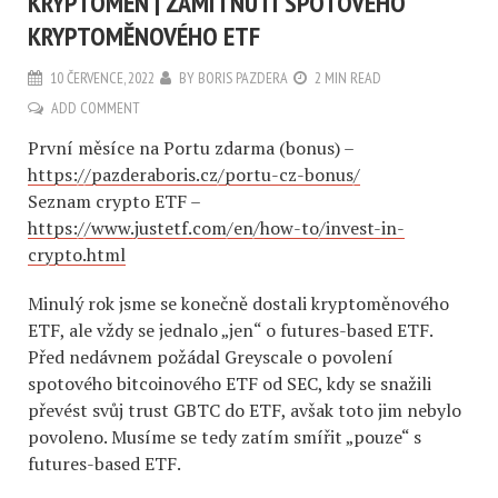
KRYPTOMĚN | ZAMÍTNUTÍ SPOTOVÉHO
KRYPTOMĚNOVÉHO ETF
10 ČERVENCE, 2022
BY
BORIS PAZDERA
2 MIN READ
ADD COMMENT
První měsíce na Portu zdarma (bonus) –
https://pazderaboris.cz/portu-cz-bonus/
Seznam crypto ETF –
https://www.justetf.com/en/how-to/invest-in-
crypto.html
Minulý rok jsme se konečně dostali kryptoměnového
ETF, ale vždy se jednalo „jen“ o futures-based ETF.
Před nedávnem požádal Greyscale o povolení
spotového bitcoinového ETF od SEC, kdy se snažili
převést svůj trust GBTC do ETF, avšak toto jim nebylo
povoleno. Musíme se tedy zatím smířit „pouze“ s
futures-based ETF.